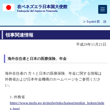
在ベネズエラ日本国大使館
Embajada del Japón en Venezuela
Español
西 語
領事関連情報
平成29年11月21日
海外在住者と日本の医療保険、年金
海外在住者の 方々と日本の医療保険、年金に関する情報は
外務省および日本年金機構のホームページをご参照くださ
い。
外務省
https://www.mofa.go.jp/mofaj/toko/kaigai/nenkin_hoken/inde
x.html