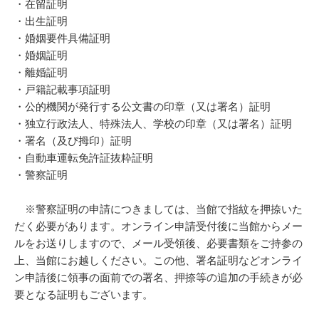
・在留証明
・出生証明
・婚姻要件具備証明
・婚姻証明
・離婚証明
・戸籍記載事項証明
・公的機関が発行する公文書の印章（又は署名）証明
・独立行政法人、特殊法人、学校の印章（又は署名）証明
・署名（及び拇印）証明
・自動車運転免許証抜粋証明
・警察証明
※警察証明の申請につきましては、当館で指紋を押捺いた
だく必要があります。オンライン申請受付後に当館からメー
ルをお送りしますので、メール受領後、必要書類をご持参の
上、当館にお越しください。この他、署名証明などオンライ
ン申請後に領事の面前での署名、押捺等の追加の手続きが必
要となる証明もございます。