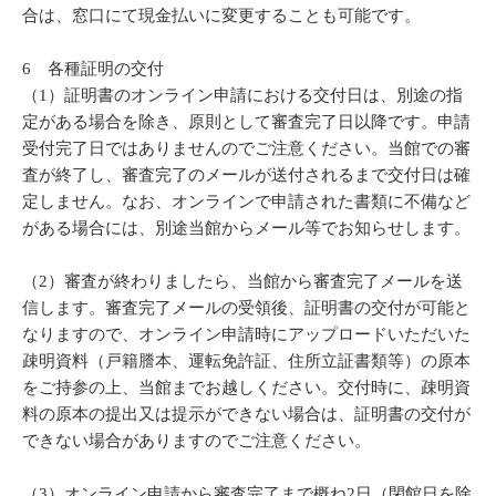
合は、窓口にて現金払いに変更することも可能です。
6 各種証明の交付
（1）証明書のオンライン申請における交付日は、別途の指
定がある場合を除き、原則として審査完了日以降です。申請
受付完了日ではありませんのでご注意ください。当館での審
査が終了し、審査完了のメールが送付されるまで交付日は確
定しません。なお、オンラインで申請された書類に不備など
がある場合には、別途当館からメール等でお知らせします。
（2）審査が終わりましたら、当館から審査完了メールを送
信します。審査完了メールの受領後、証明書の交付が可能と
なりますので、オンライン申請時にアップロードいただいた
疎明資料（戸籍謄本、運転免許証、住所立証書類等）の原本
をご持参の上、当館までお越しください。交付時に、疎明資
料の原本の提出又は提示ができない場合は、証明書の交付が
できない場合がありますのでご注意ください。
（3）オンライン申請から審査完了まで概ね2日（閉館日を除