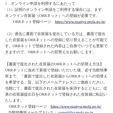
1 オンライン申請を利用するにあたって
（1）証明のオンライン申請をご利用する場合には、まず、
オンライン在留届（ORRネット）への登録が必要です。
ORRネット登録ページ
https://www.ezairyu.mofa.go.jp/
（2）過去に書面で在留届を提出している方は、書面で提出
した在留届をORRネットへの登録に切り替えることが可能で
す。ORRネットで登録された内容はご自身でいつでも更新で
きますので、ORRネットへの切替えをお願いします。
【書面で提出された在留届のORRネットへの切替え方法】
ORRネットに改めて新規で登録いただいた後、必ず当館領事
班まで、「書面で提出した在留届からORRネットへの切替え
を希望する」旨、以下のメールアドレスにご連絡ください。
当館にて、書面で提出された在留届を抹消するとともに、従
来の在留届提出日をORRネットで登録された在留届に転記い
たします。
ORRネット登録ページ
https://www.ezairyu.mofa.go.jp/
当館領事班メールアドレス：
consul@cr.mofa.go.jp