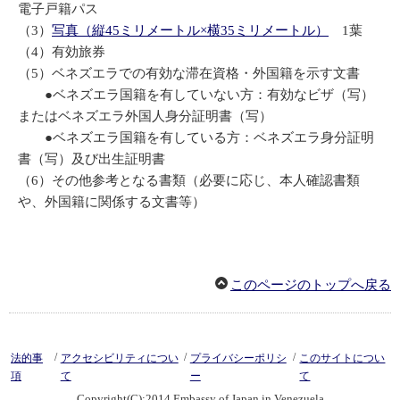
電子戸籍パス
（3）
写真（縦45ミリメートル×横35ミリメートル）
1葉
（4）有効旅券
（5）ベネズエラでの有効な滞在資格・外国籍を示す文書
●ベネズエラ国籍を有していない方：有効なビザ（写）
またはベネズエラ外国人身分証明書（写）
●ベネズエラ国籍を有している方：ベネズエラ身分証明
書（写）及び出生証明書
（6）その他参考となる書類（必要に応じ、本人確認書類
や、外国籍に関係する文書等）
このページのトップへ戻る
/
/
/
法的事
アクセシビリティについ
プライバシーポリシ
このサイトについ
項
て
ー
て
Copyright(C):2014 Embassy of Japan in Venezuela