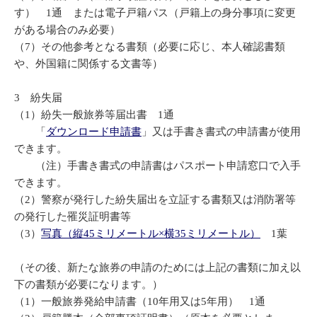
す） 1通 または電子戸籍パス（戸籍上の身分事項に変更
がある場合のみ必要）
（7）その他参考となる書類（必要に応じ、本人確認書類
や、外国籍に関係する文書等）
3 紛失届
（1）紛失一般旅券等届出書 1通
「
ダウンロード申請書
」又は手書き書式の申請書が使用
できます。
（注）手書き書式の申請書はパスポート申請窓口で入手
できます。
（2）警察が発行した紛失届出を立証する書類又は消防署等
の発行した罹災証明書等
（3）
写真（縦45ミリメートル×横35ミリメートル）
1葉
（その後、新たな旅券の申請のためには上記の書類に加え以
下の書類が必要になります。）
（1）一般旅券発給申請書（10年用又は5年用） 1通