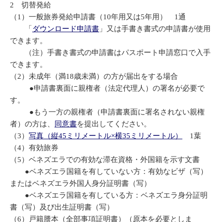
2 切替発給
（1）一般旅券発給申請書（10年用又は5年用） 1通
「
ダウンロード申請書
」又は手書き書式の申請書が使用
できます。
（注）手書き書式の申請書はパスポート申請窓口で入手
できます。
（2）未成年（満18歳未満）の方が届出をする場合
●申請書裏面に親権者（法定代理人）の署名が必要で
す。
●もう一方の親権者（申請書裏面に署名されない親権
者）の方は、
同意書
を提出してください。
（3）
写真（縦45ミリメートル×横35ミリメートル）
1葉
（4）有効旅券
（5）ベネズエラでの有効な滞在資格・外国籍を示す文書
●ベネズエラ国籍を有していない方：有効なビザ（写）
またはベネズエラ外国人身分証明書（写）
●ベネズエラ国籍を有している方：ベネズエラ身分証明
書（写）及び出生証明書（写）
（6）戸籍謄本（全部事項証明書）（原本を必要としま