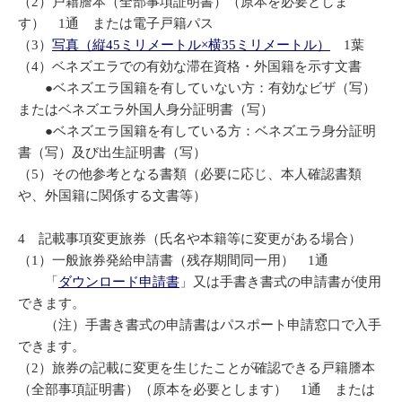
（2）戸籍謄本（全部事項証明書）（原本を必要としま
す） 1通 または電子戸籍パス
（3）
写真（縦45ミリメートル×横35ミリメートル）
1葉
（4）ベネズエラでの有効な滞在資格・外国籍を示す文書
●ベネズエラ国籍を有していない方：有効なビザ（写）
またはベネズエラ外国人身分証明書（写）
●ベネズエラ国籍を有している方：ベネズエラ身分証明
書（写）及び出生証明書（写）
（5）その他参考となる書類（必要に応じ、本人確認書類
や、外国籍に関係する文書等）
4 記載事項変更旅券（氏名や本籍等に変更がある場合）
（1）一般旅券発給申請書（残存期間同一用） 1通
「
ダウンロード申請書
」又は手書き書式の申請書が使用
できます。
（注）手書き書式の申請書はパスポート申請窓口で入手
できます。
（2）旅券の記載に変更を生じたことが確認できる戸籍謄本
（全部事項証明書）（原本を必要とします） 1通 または