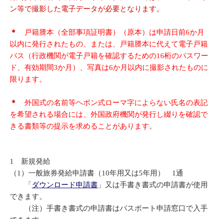
ン等で撮影した電子データが必要となります。
＊
戸籍謄本（全部事項証明書）（原本）は申請日前6か月
以内に発行されたもの、
または、戸籍謄本に代えて電子戸籍
パス（行政機関が電子戸籍を確認するための16桁のパスワー
ド、有効期間3か月）、
写真は6か月以内に撮影されたものに
限ります。
＊
外国式の名前等ヘボン式ローマ字によらない氏名の表記
を希望される場合には、外国政府機関が発行し綴りを確認で
きる書類等の提示を求めることがあります。
1 新規発給
（1）一般旅券発給申請書（10年用又は5年用） 1通
「
ダウンロード申請書
」又は手書き書式の申請書が使用
できます。
（注）手書き書式の申請書はパスポート申請窓口で入手