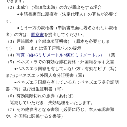
できます。
（2）未成年（満18歳未満）の方が届出をする場合
●申請書裏面に親権者（法定代理人）の署名が必要で
す。
●もう一方の親権者（申請書裏面に署名されない親権
者）の方は、
同意書
を提出してください。
（3）戸籍謄本（全部事項証明書）（原本を必要としま
す） 1通 または電子戸籍パスの提示
（4）
写真（縦45ミリメートル×横35ミリメートル）
1葉
（5）ベネズエラでの有効な滞在資格・外国籍を示す文書
●ベネズエラ国籍を有していない方：有効なビザ（写）
またはベネズエラ外国人身分証明書（写）
●ベネズエラ国籍を有している方：ベネズエラ身分証明
書（写）及び出生証明書（写）
（6）有効期限切れの旅券（あれば）
返納していただき、失効処理をいたします。
（7）その他参考となる書類（必要に応じ、本人確認書類
や、外国籍に関係する文書等）