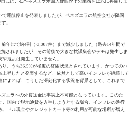
0日には、在ベネズエラ米国大使館がその業務を正式に再開しま
相次いで運航停止を発表しましたが、ベネズエラの航空会社が隣国
ます。
年比で約4割（-3,007件）まで減少しました（過去14年間で
が実施されましたが、その前後で大きな抗議集会やデモは発生しま
突や混乱は発生していません。
あり、うち36.5%が極度の貧困状況とされています。かつてのハ
75％上昇したと発表するなど、依然として高いインフレが継続して
連によれば、こうした深刻化する状況を背景として、これまで
ベネズエラへの外貨送金は事実上不可能となっています。このた
た、国内で現地通貨を入手しようとする場合、インフレの進行
み、ドル現金やクレジットカード等の利用が可能な場所が増え