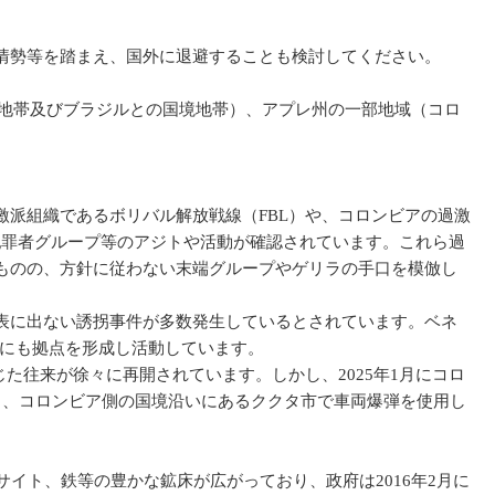
情勢等を踏まえ、国外に退避することも検討してください。
業地帯及びブラジルとの国境地帯）、アプレ州の一部地域（コロ
派組織であるボリバル解放戦線（FBL）や、コロンビアの過激
犯罪者グループ等のアジトや活動が確認されています。これら過
ものの、方針に従わない末端グループやゲリラの手口を模倣し
表に出ない誘拐事件が多数発生しているとされています。ベネ
中にも拠点を形成し活動しています。
た往来が徐々に再開されています。しかし、2025年1月にコロ
月、コロンビア側の国境沿いにあるククタ市で車両爆弾を使用し
イト、鉄等の豊かな鉱床が広がっており、政府は2016年2月に