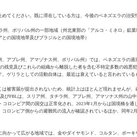
めてください。既に滞在している方は、今後のベネズエラの治安
チラ州、ボリバル州の一部地域（州北東部の「アルコ・ミネロ」鉱
アとの国境地帯及びブラジルとの国境地帯）
州、アプレ州、アマゾナス州、ボリバル州）では、ベネズエラの過激
C）の残党及びこれらの組織から離脱した者を含む不特定多数の凶悪
す。ゲリラとしての活動自体は、最近は衰えていると言われている
は被害届が提出されないため、統計上はほとんど現れませんが、
派及びFBLは、スリア州、タチラ州、アプレ州、アマソナス州の山
コロンビア間の国交は正常化され、2023年1月からは国境橋を通じ
、コロンビア側からの避難民の流入が確認されているほか、同年2
に向かって広がる地域では、金やダイヤモンド、コルタン、ボーキサ