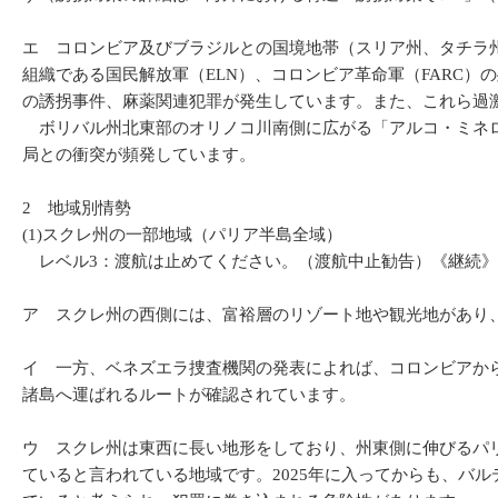
エ コロンビア及びブラジルとの国境地帯（スリア州、タチラ
組織である国民解放軍（ELN）、コロンビア革命軍（FARC
の誘拐事件、麻薬関連犯罪が発生しています。また、これら過
ボリバル州北東部のオリノコ川南側に広がる「アルコ・ミネロ
局との衝突が頻発しています。
2 地域別情勢
(1)スクレ州の一部地域（パリア半島全域）
レベル3：渡航は止めてください。（渡航中止勧告）《継続》
ア スクレ州の西側には、富裕層のリゾート地や観光地があり
イ 一方、ベネズエラ捜査機関の発表によれば、コロンビアか
諸島へ運ばれるルートが確認されています。
ウ スクレ州は東西に長い地形をしており、州東側に伸びるパ
ていると言われている地域です。2025年に入ってからも、バ