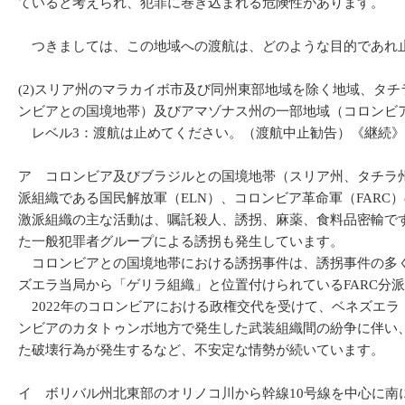
ていると考えられ、犯罪に巻き込まれる危険性があります。
つきましては、この地域への渡航は、どのような目的であれ止
(2)スリア州のマラカイボ市及び同州東部地域を除く地域、タ
ンビアとの国境地帯）及びアマゾナス州の一部地域（コロンビ
レベル3：渡航は止めてください。（渡航中止勧告）《継続》
ア コロンビア及びブラジルとの国境地帯（スリア州、タチラ
派組織である国民解放軍（ELN）、コロンビア革命軍（FAR
激派組織の主な活動は、嘱託殺人、誘拐、麻薬、食料品密輸で
た一般犯罪者グループによる誘拐も発生しています。
コロンビアとの国境地帯における誘拐事件は、誘拐事件の多く
ズエラ当局から「ゲリラ組織」と位置付けられているFARC分
2022年のコロンビアにおける政権交代を受けて、ベネズエラ・
ンビアのカタトゥンボ地方で発生した武装組織間の紛争に伴い
た破壊行為が発生するなど、不安定な情勢が続いています。
イ ボリバル州北東部のオリノコ川から幹線10号線を中心に南