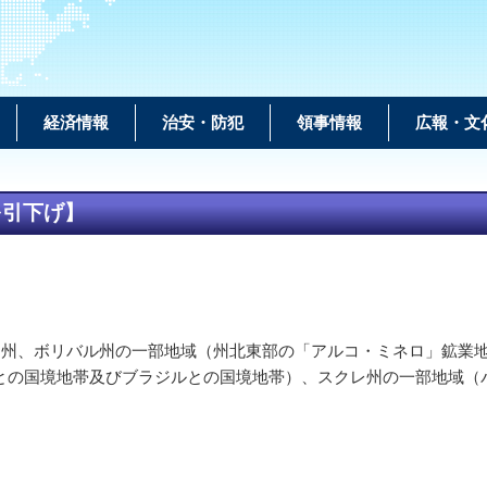
経済情報
治安・防犯
領事情報
広報・文
を引下げ】
ラ州、ボリバル州の一部地域（州北東部の「アルコ・ミネロ」鉱業
との国境地帯及びブラジルとの国境地帯）、スクレ州の一部地域（