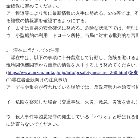
全確保に努めてください。
ア 報道等により常に最新情報の入手に努める。SNS等では
る複数の情報源を確認するようにする。
イ まずは自身の安全確保に努める。危険な状況下では、無理
ウ 小型船舶の利用、ドローン所持、当局に対する批判的な言
3 滞在に当たっての注意
滞在中は、以下の事項に十分留意して行動し、危険を避けるよ
現地関係機関等から最新の情報を入手するよう努めてください
(
https://www.anzen.mofa.go.jp/info/pcsafetymeasure_260
(1)滞在者全般向けの注意事項
ア デモや集会が行われている場所では、反政府勢力や治安当
イ 危険を察知した場合（交通事故、火災、救急、災害を含む）
ウ 殺人事件等凶悪犯罪の発生している「バリオ」と呼ばれる
に近寄らないでください。