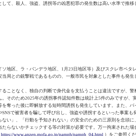
として、殺人、強盗、誘拐等の凶悪犯罪の発生数は高い水準で推移
イソ地区、ラ・バンデラ地区、1月23日地区等）及びスクレ市ペタ
安当局との銃撃戦であるものの、一般市民を対象とした事件も発生
することなく、独自の判断で身代金を支払うことは違法ですが、警
。そのため2025年の誘拐事件認知件数は統計上5件のみですが、
を奪った後に即解放する短時間誘拐も発生しています。また、バ
SNSで被害者を騙して呼び出し、強盗や誘拐するといった事案も
ない」、「行動を予知されない」の安全のための三原則を念頭に
当たらないかチェックする等の対策が必要です。万一拘束された場
（
https://www.anzen.mofa.go.jp/pamph/pamph_04.html
）をご参照くだ