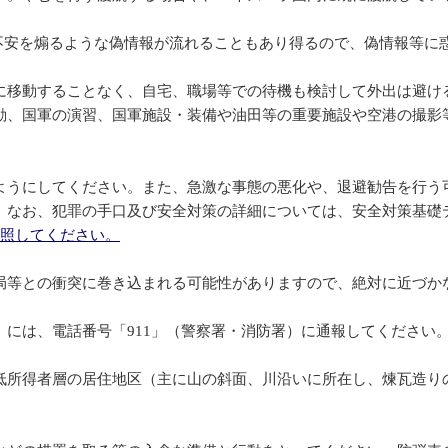
、不安を煽るような偽情報が流れることもあり得るので、偽情報等に
に移動することなく、自宅、職場等での待機も検討して外出は避け
動、国軍の演習、国軍施設・装備や油田等の重要施設や空港の撮影
うにしてください。また、急激な事態の悪化や、退避勧告を行う
。なお、犯罪の手口及び安全対策の詳細については、安全対策基礎
.html)を参照してください。
局等との衝突に巻き込まれる可能性がありますので、絶対に近づか
には、電話番号「911」（警察署・消防署）に通報してください
低所得者層の居住地区（主に山の斜面、川沿いに所在し、煉瓦造り