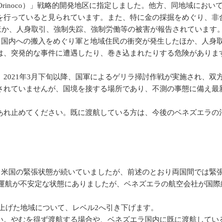
 del Orinoco）」戦略的開発地区に指定しました。他方、同地
を行っていると見られています。また、特に金の採掘をめぐり、非
たほか、人身取引、強制失踪、強制労働等の被害が報告されています。
エラ国内への搬入をめぐり軍と地域住民の衝突が発生したほか、人
は、突発的な事件に遭遇したり、巻き込まれたりする危険がありま
2021年3月下旬以降、国軍によるゲリラ掃討作戦が実施され、
されていませんが、国境を接する場所であり、不測の事態に備え最
れ止めてください。既に渡航している方は、今後のベネズエラの
ラと米国の緊張状態が続いていましたが、前述のとおり両国間では緊
運航が不安定な状態にありましたが、ベネズエラの航空会社が国際線
き上げた地域について、レベル2へ引き下げます。
。やむを得ず渡航する場合や、ベネズエラ国内に既に渡航してい