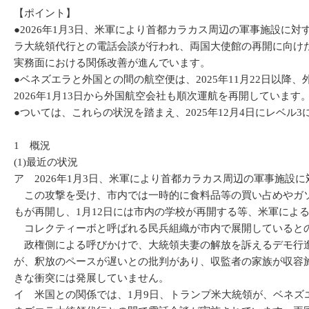
【ポイント】
●2026年1月3日、米軍により首都カラカス周辺の軍事施設
ラ大統領代行との電話会談が行われ、両国大使館の再開に向け
実務面における関係改善が進んでいます。
●ベネズエラと外国との間の航空便は、2025年11月22日
2026年1月13日から外国航空会社も順次運航を再開しています
●ついては、これらの状況を踏まえ、2025年12月4日にレベ
1 概況
(1)最近の状況
ア 2026年1月3日、米軍により首都カラカス周辺の軍事施
この攻撃を受け、市内では一時的に食料品等の買い占めやガソ
もが再開し、1月12日には市内の学校が再開する等、米軍によ
コレクティーボと呼ばれる民兵組織が市内で展開しているとの
政権側による呼びかけで、大統領夫妻の解放を訴えるデモ行進
が、釈放のペースが遅いとの批判があり、収監者の家族が収容
きな衝突には発展していません。
イ 米国との関係では、1月9日、トランプ米大統領が、ベネズ