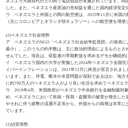
ネズエラ大統領代行との間で電話会談が実施されています。両
した。また、ベネズエラ産原油の売却益を通じた国内経済安定
ウ ベネズエラと外国との間の航空便は、2025年11月に米国
（主にコロンビアとオランダ領キュラソー）への航空便を増便した
(2)ベネズエラ社会情勢
ア ベネズエラのNGO「ベネズエラ社会紛争監視団」の発表によれ
最小）。このうちの約半数は、主に政治的理由によるものとされ
せんでした。現在は、収監者の早期釈放を求めるデモが継続的
イ ベネズエラ国内の大学が実施した2024年ベネズエラ全国生
イパーインフレーションは、2021年12月に終息が宣言されま
います。また、停電、断水や水質問題が深刻であるほか、地方
に約790万人のベネズエラ人がより良い生活を求めてベネズエ
ウ 2019年4月、米国政府がベネズエラ中央銀行を金融制裁
め、ベネズエラにおいて疾病・怪我・盗難等の被害が発生した
やそれに伴う紙幣の流通不足等から、外貨からの両替は非常に
ています。
(3)治安情勢