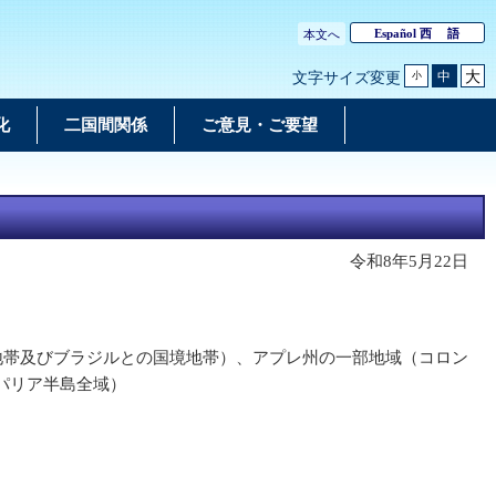
Español
西 語
本文へ
大
中
文字サイズ変更
小
化
二国間関係
ご意見・ご要望
令和8年5月22日
地帯及びブラジルとの国境地帯）、アプレ州の一部地域（コロン
パリア半島全域）