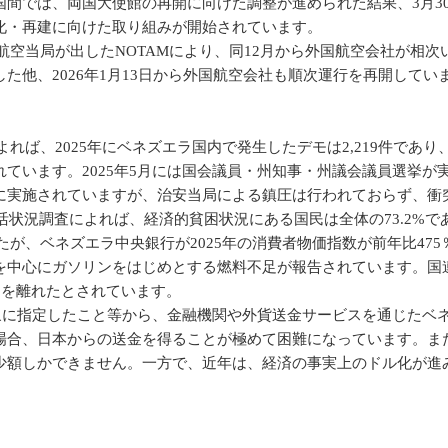
国間では、両国大使館の再開に向けた調整が進められた結果、3月3
化・再建に向けた取り組みが開始されています。
の航空当局が出したNOTAMにより、同12月から外国航空会社が
他、2026年1月13日から外国航空会社も順次運行を再開してい
ば、2025年にベネズエラ国内で発生したデモは2,219件であり、前
ています。2025年5月には国会議員・州知事・州議会議員選挙
に実施されていますが、治安当局による鎮圧は行われておらず、衝
活状況調査によれば、経済的貧困状況にある国民は全体の73.2%で
したが、ベネズエラ中央銀行が2025年の消費者物価指数が前年比4
を中心にガソリンをはじめとする燃料不足が報告されています。国
ラを離れたとされています。
対象に指定したこと等から、金融機関や外貨送金サービスを通じた
場合、日本からの送金を得ることが極めて困難になっています。ま
少額しかできません。一方で、近年は、経済の事実上のドル化が進