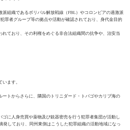
派組織であるボリバル解放戦線（FBL）やコロンビアの過激派
悪犯罪者グループ等の拠点や活動が確認されており、身代金目的
われており、その利権をめぐる非合法組織間の抗争や、治安当
ています。
ルートからさらに、隣国のトリニダード・トバゴやカリブ海の
バゴに人身売買や薬物及び銃器密売を行う犯罪者集団が活動し
を摘発しており、同州東側はこうした犯罪組織の活動地域になっ