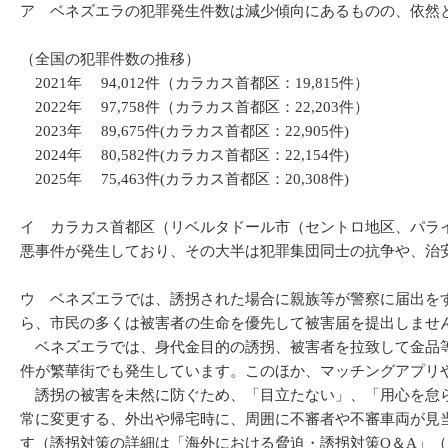
ア ベネズエラの犯罪発生件数は減少傾向にあるものの、依然
（全国の犯罪件数の推移）
2021年 94,012件（カラカス首都区：19,815件）
2022年 97,758件（カラカス首都区：22,203件）
2023年 89,675件(カラカス首都区：22,905件)
2024年 80,582件(カラカス首都区：22,154件)
2025年 75,463件(カラカス首都区：20,308件)
イ カラカス首都区（リベルタドール市（セントロ地区、パラ
悪事件が発生しており、その大半は犯罪集団同士の抗争や、治
ウ ベネズエラでは、誘拐された場合に親族等が警察に届出を
ら、市民の多くは被害者の生命を優先して被害届を提出しません
ベネズエラでは、身代金目的の誘拐、被害者を拉致して金品等
件が繁華街でも発生しています。このほか、マッチングアプリや
誘拐の被害を未然に防ぐため、「目立たない」、「用心を怠ら
常に変更する、外出や帰宅時に、周囲に不審者や不審車両が見
す（誘拐対策の詳細は「海外における脅迫・誘拐対策Q＆A」