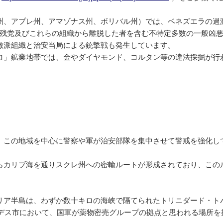
州、アプレ州、アマゾナス州、ボリバル州）では、ベネズエラの過激
）の残党及びこれらの組織から離脱した者を含む不特定多数の一般凶
激派組織と治安当局による銃撃戦も発生しています。
」鉱業地帯では、金やダイヤモンド、コルタン等の違法採掘が行
、この地域を中心に警察や軍が治安部隊を集中させて警戒を強化し
らカリブ海を通りスクレ州への密輸ルートが形成されており、この
リア半島は、わずか数十キロの海峡で隔てられたトリニダード・ト
ルデス市において、国軍が薬物密売グループの拠点と思われる場所