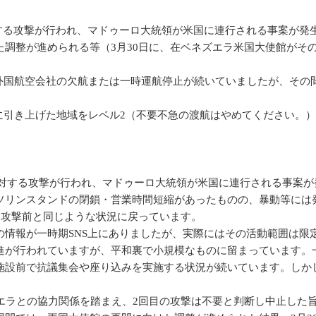
に対する攻撃が行われ、マドゥーロ大統領が米国に連行される事案が
た調整が進められる等（3月30日に、在ベネズエラ米国大使館がそ
以降、外国航空会社の欠航または一時運航停止が続いていましたが、そ
。
ル3に引き上げた地域をレベル2（不要不急の渡航はやめてください。
設に対する攻撃が行われ、マドゥーロ大統領が米国に連行される事案
リンスタンドの閉鎖・営業時間短縮があったものの、暴動等には
る攻撃前と同じような状況に戻っています。
情報が一時期SNS上にありましたが、実際にはその活動範囲は限
が行われていますが、平和裏で小規模なものに留まっています。
施設前で抗議集会や座り込みを実施する状況が続いています。しか
エラとの協力関係を踏まえ、2回目の攻撃は不要と判断し中止した