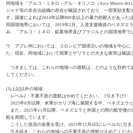
同地域を「アルコ・ミネロ・デル・オリノコ（Arco Minero
ジャナ等の非合法組織の存在が確認されており、一部実効支配
す。国連によれば2014年以降800名以上の暴力的殺人があっ
同国境地帯においては、2019年2月、人道支援物資のベネズ
み、「アルコ・ミネロ」鉱業地帯及びブラジルとの国境地帯で
ウ アプレ州においては、コロンビア国境沿いの地域を中心に、
た。現在、同地域において国軍とゲリラとの大きな衝突は確認
つきましては、これらの地域への渡航は、どのような目的であ
してください。
(3)上記以外の地域
レベル2：不要不急の渡航はやめてください。《引き下げ》
2025年8月以降、米軍がカリブ海に展開する中、ベネズエ
また、2025年11月以降、ベネズエラと外国との間の航空便の
航を再開しています。
こうした状況の改善を受け、2025年12月4日にレベル3に引
引き続き、これらの地域への不要不急の渡航は止めてください