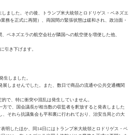
発生しました。その後、トランプ米大統領とロドリゲス・ベネズエ
の業務を正式に再開）、両国間の緊張状態は緩和され、政治面・
の間、ベネズエラの航空会社が隣国への航空便を増便した他、
）に引き下げます。
が発生しました。
発展しませんでした。また、数日で商品の流通や公共交通機関
定的で、特に衝突や混乱は発生していません。
一方で、国会議長が相当数の収監者を釈放すると発表しました
し、それら抗議集会も平和裏に行われており、治安当局との大
旨表明したほか、同14日にはトランプ米大統領とロドリゲス・ベ