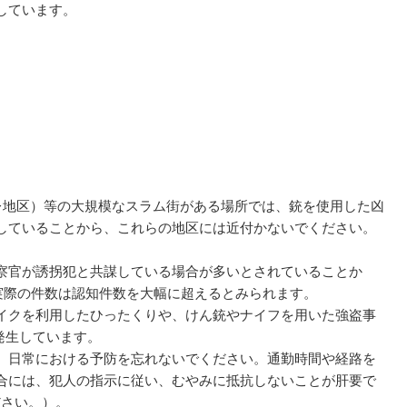
しています。
レ地区）等の大規模なスラム街がある場所では、銃を使用した凶
していることから、これらの地区には近付かないでください。
察官が誘拐犯と共謀している場合が多いとされていることか
実際の件数は認知件数を大幅に超えるとみられます。
イクを利用したひったくりや、けん銃やナイフを用いた強盗事
発生しています。
、日常における予防を忘れないでください。通勤時間や経路を
合には、犯人の指示に従い、むやみに抵抗しないことが肝要で
さい。）。