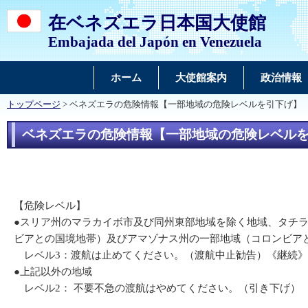
在ベネズエラ日本国大使館
Embajada del Japón en Venezuela
ホーム
大使館案内
政治情報
トップページ
> ベネズエラの危険情報【一部地域の危険レベルを引下げ】
ベネズエラの危険情報【一部地域の危険レベル
【危険レベル】
●スリア州のマラカイボ市及び同州東部地域を除く地域、タチ
ビアとの国境地帯）及びアマゾナス州の一部地域（コロンビア
レベル3：渡航は止めてください。（渡航中止勧告）《継続》
●上記以外の地域
レベル2： 不要不急の渡航はやめてください。（引き下げ）