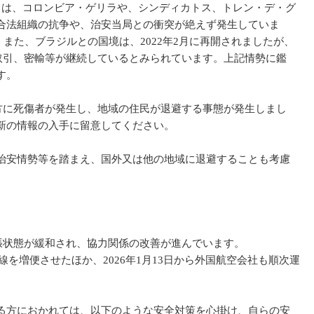
域においては、コロンビア・ゲリラや、シンディカトス、トレン・デ・グ
合法組織の抗争や、治安当局との衝突が絶えず発生していま
また、ブラジルとの国境は、2022年2月に再開されましたが、
身取引、密輸等が継続しているとみられています。上記情勢に鑑
す。
双方に死傷者が発生し、地域の住民が退避する事態が発生しまし
新の情報の入手に留意してください。
治安情勢等を踏まえ、国外又は他の地域に退避することも考慮
張状態が緩和され、協力関係の改善が進んでいます。
を増便させたほか、2026年1月13日から外国航空会社も順次運
る方におかれては、以下のような安全対策を心掛け、自らの安